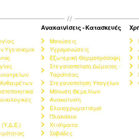
Ανακαινίσεις - Κατασκευές
Χρ
ργίας
Μονώσεις
 Υγειονομικ
Υγρομονώσεις
ντος
Εξωτερική Θερμοπρόσοψη
ργίας
Στεγανοποίηση Δώματος -
λυιατρείων
Ταράτσας
 Αυθαιρέτων
Στεγανοποίηση Υπογείων
ιστοποιητικά
Μόνωση Θεμελίων
χανολογικές
Ανακαίνιση
Ελαιοχρωματισμοί
Πλακάκια
(Υ.Δ.Ε.)
Χτισίματα
ιμότητας
Σοβάδες