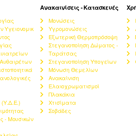
Ανακαινίσεις - Κατασκευές
Χρ
ργίας
Μονώσεις
 Υγειονομικ
Υγρομονώσεις
ντος
Εξωτερική Θερμοπρόσοψη
ργίας
Στεγανοποίηση Δώματος -
λυιατρείων
Ταράτσας
 Αυθαιρέτων
Στεγανοποίηση Υπογείων
ιστοποιητικά
Μόνωση Θεμελίων
χανολογικές
Ανακαίνιση
Ελαιοχρωματισμοί
Πλακάκια
(Υ.Δ.Ε.)
Χτισίματα
ιμότητας
Σοβάδες
ς - Μουσικών
αλείας