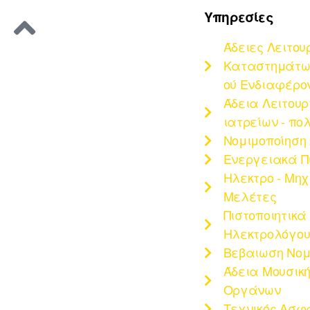
Υπηρεσίες
Άδειες Λειτου
Καταστημάτων
ού Ενδιαφέρο
Άδεια Λειτου
ιατρείων - πο
Νομιμοποίηση
Ενεργειακά Π
Ηλεκτρο - Μη
Μελέτες
Πιστοποιητικά
Ηλεκτρολόγου 
Βεβαιωση Νομ
Άδεια Μουσική
Οργάνων
Τεχνικός Ασφ