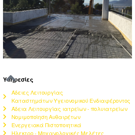
Υπηρεσίες
Άδειες Λειτουργίας
Καταστημάτων Υγειονομικού Ενδιαφέροντος
Άδεια Λειτουργίας ιατρείων - πολυιατρείων
Νομιμοποίηση Αυθαιρέτων
Ενεργειακά Πιστοποιητικά
Ηλεκτρο - Μηχανολογικές Μελέτες