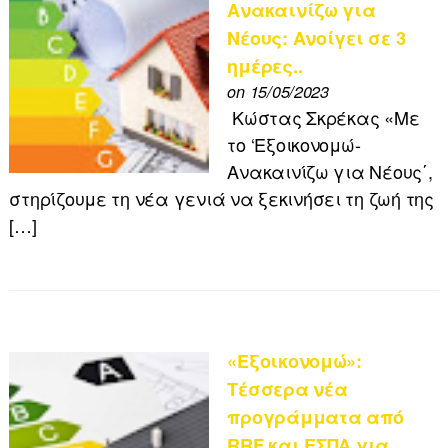
Ανακαινίζω για
Νέους: Ανοίγει σε 3
ημέρες..
on 15/05/2023
Κώστας Σκρέκας «Με
το ‘Εξοικονομώ-
Ανακαινίζω για Νέους΄,
στηρίζουμε τη νέα γενιά να ξεκινήσει τη ζωή της
[…]
«Εξοικονομώ»:
Τέσσερα νέα
προγράμματα από
RRF και ΕΣΠΑ για