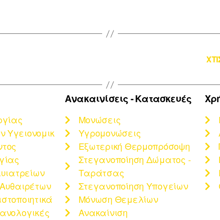
ΧΤ
Ανακαινίσεις - Κατασκευές
Χρ
ργίας
Μονώσεις
 Υγειονομικ
Υγρομονώσεις
ντος
Εξωτερική Θερμοπρόσοψη
ργίας
Στεγανοποίηση Δώματος -
λυιατρείων
Ταράτσας
 Αυθαιρέτων
Στεγανοποίηση Υπογείων
ιστοποιητικά
Μόνωση Θεμελίων
χανολογικές
Ανακαίνιση