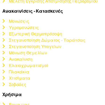
Μελέτη Έγκρισης Απότμισησης Πεζοδρομίου
Ανακαινίσεις - Κατασκευές
Μονώσεις
Υγρομονώσεις
Εξωτερική Θερμοπρόσοψη
Στεγανοποίηση Δώματος - Ταράτσας
Στεγανοποίηση Υπογείων
Μόνωση Θεμελίων
Ανακαίνιση
Ελαιοχρωματισμοί
Πλακάκια
Χτισίματα
Σοβάδες
Χρήσιμα
Έργα μας