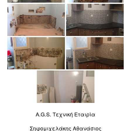
A.G.S. Τεχνική Εταιρία
Σηφομιχελάκης Αθανάσιος