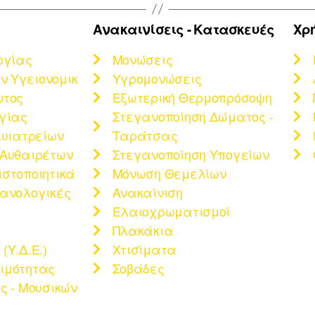
Ανακαινίσεις - Κατασκευές
Χρ
ργίας
Μονώσεις
 Υγειονομικ
Υγρομονώσεις
ντος
Εξωτερική Θερμοπρόσοψη
ργίας
Στεγανοποίηση Δώματος -
λυιατρείων
Ταράτσας
 Αυθαιρέτων
Στεγανοποίηση Υπογείων
ιστοποιητικά
Μόνωση Θεμελίων
χανολογικές
Ανακαίνιση
Ελαιοχρωματισμοί
Πλακάκια
(Υ.Δ.Ε.)
Χτισίματα
ιμότητας
Σοβάδες
ς - Μουσικών